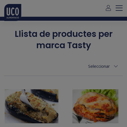
Per a serveis a fora de Mallorca, si us plau contacteu amb
nosaltres a través d'aquest
link
Català
Llista de productes per
marca Tasty
Seleccionar