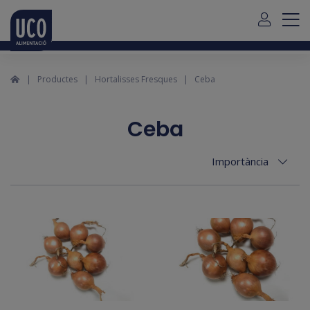
Per a serveis a fora de Mallorca, si us plau contacteu amb
nosaltres a través d'aquest
link
Català
Productes
Hortalisses Fresques
Ceba
Ceba
Importància