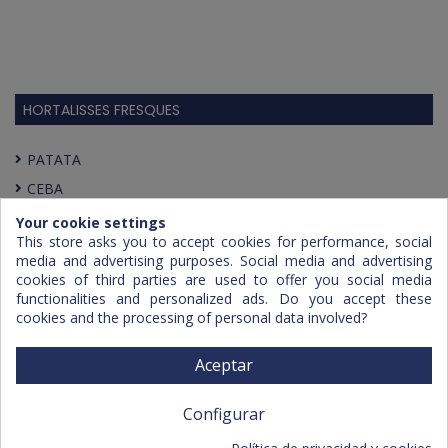
HORTALISSES FRESQUES
PATATA
CEBA
PASTANAGA
Your cookie settings
This store asks you to accept cookies for performance, social
ALLS
media and advertising purposes. Social media and advertising
HORTALISSES VÀRIES
cookies of third parties are used to offer you social media
functionalities and personalized ads. Do you accept these
cookies and the processing of personal data involved?
Aceptar
Configurar
Política de privacidad y cookies