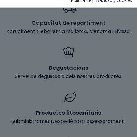
Capacitat de repartiment
Actualment treballem a Mallorca, Menorca i Eivissa.
Degustacions
Servei de degustació dels nostres productes.
Productes fitosanitaris
Subministrament, experiència i assessorament.