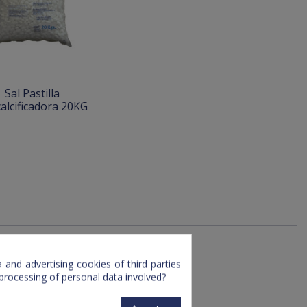
Sal Pastilla
alcificadora 20KG
and advertising cookies of third parties
 processing of personal data involved?