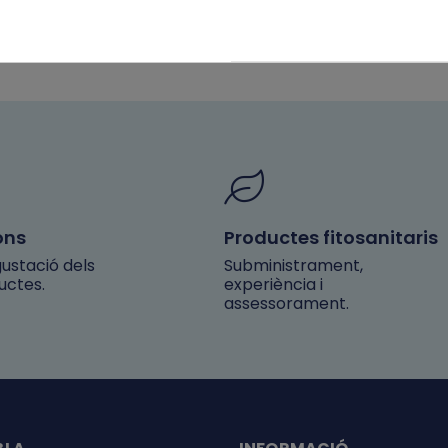
ons
Productes fitosanitaris
ustació dels
Subministrament,
uctes.
experiència i
assessorament.