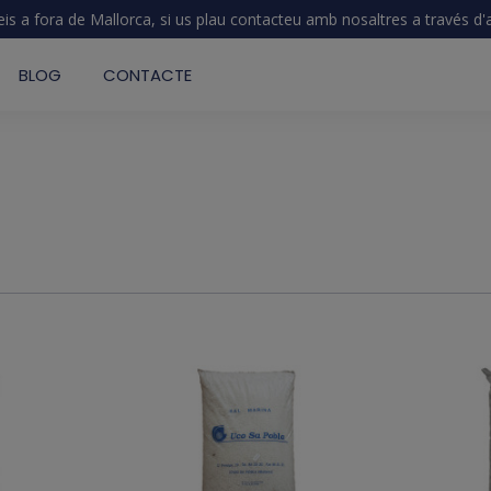
eis a fora de Mallorca, si us plau contacteu amb nosaltres a través d
BLOG
CONTACTE