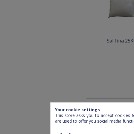
Sal Fina 25
Mostrant 1-3 of 3 item(s
Your cookie settings
This store asks you to accept cookies f
are used to offer you social media funct