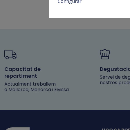
Configurar
Capacitat de
Degustaci
repartiment
Servei de deg
nostres prod
Actualment treballem
a Mallorca, Menorca i Eivissa.