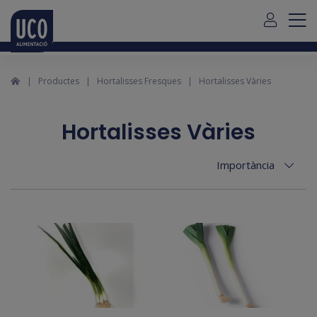
Per a serveis a fora de Mallorca, si us plau contacteu amb
nosaltres a través d'aquest
link
Català
Productes
Hortalisses Fresques
Hortalisses Vàries
Hortalisses Vàries
Importància