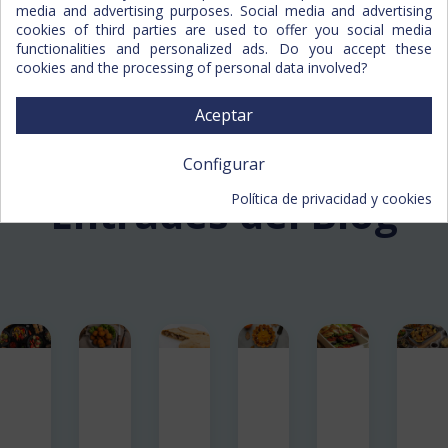
media and advertising purposes. Social media and advertising
 coneix els nostres 
preus,
cookies of third parties are used to offer you social media
 millors 
ofertes 
i realitza
functionalities and personalized ads. Do you accept these
 les teves 
compres
 des del 
cookies and the processing of personal data involved?
 mòbil o ordinador.
Aceptar
À
rea Client/Crear C
ompte
Configurar
Entrades del Blog
Política de privacidad y cookies
Receta
Verduras
La
Prepara
Los
Pr
de
para
calabaza,
un
Beneficios
pa
Falafel
restaurantes
un
Tumbet
de
ho
de
y
ingrediente
mallorquí
los
y