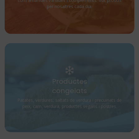
com amanides variades i complements. Tot produït
per nosaltres cada dia.
Productes
congelats
Patates, verdures, saltats de verdura i precuinats de
peix, carn, verdura, productes vegans i postres.