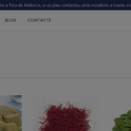
eis a fora de Mallorca, si us plau contacteu amb nosaltres a través d
BLOG
CONTACTE