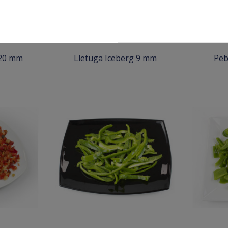
 20 mm
Lletuga Iceberg 9 mm
Peb