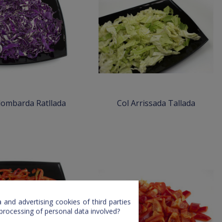
lombarda Ratllada
Col Arrissada Tallada
and advertising cookies of third parties
 processing of personal data involved?