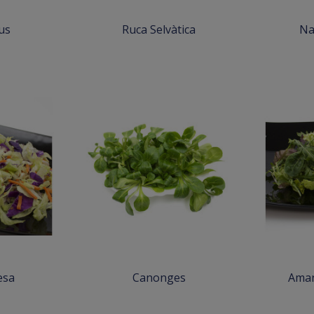
us
Ruca Selvàtica
Na
esa
Canonges
Aman