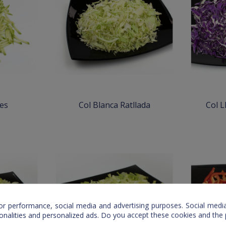
es
Col Blanca Ratllada
Col L
or performance, social media and advertising purposes. Social media 
ionalities and personalized ads. Do you accept these cookies and the