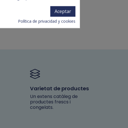
Aceptar
Política de privacidad y cookies
Varietat de productes
Un extens catàleg de
productes frescs i
congelats.