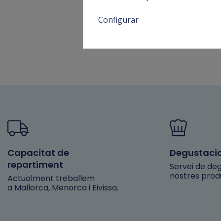
Configurar
Capacitat de
Degustaci
repartiment
Servei de deg
nostres prod
Actualment treballem
a Mallorca, Menorca i Eivissa.