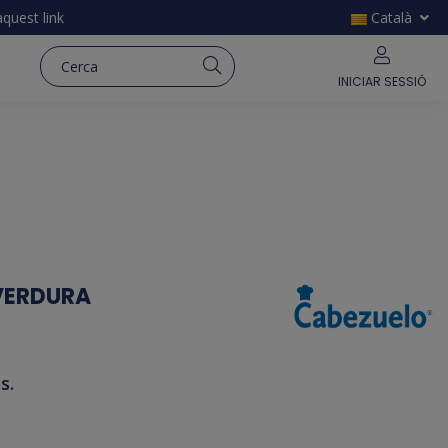
'aquest
link
Català
INICIAR SESSIÓ
 VERDURA
s.