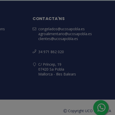
CONTACTA'NS
ons
congelados@ucosapobla.es
agroalimentario@ucosapobla.es
clientes@ucosapobla.es
34 971 862 020
C/ Príncep, 19
07420 Sa Pobla
Mallorca - Illes Balears
Copyright UCO SA POBLA