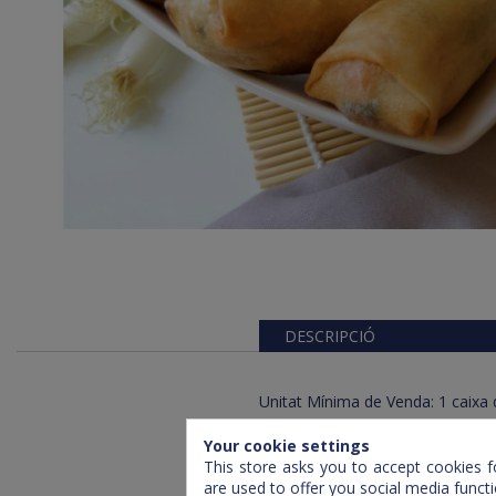
DESCRIPCIÓ
Unitat Mínima de Venda: 1 caixa 
Pes Unitat: 40 gr
Your cookie settings
This store asks you to accept cookies f
are used to offer you social media funct