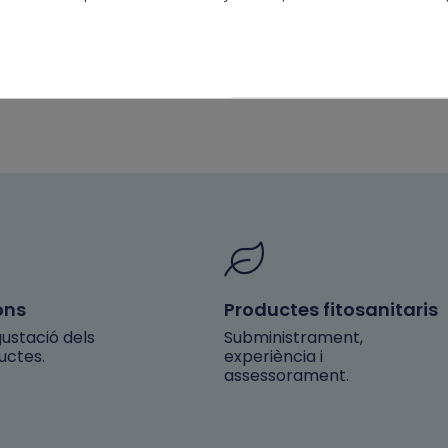
ons
Productes fitosanitaris
ustació dels
Subministrament,
uctes.
experiència i
assessorament.