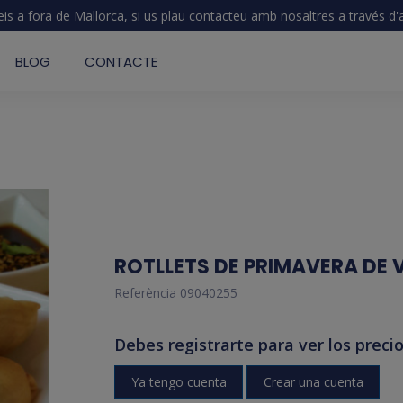
eis a fora de Mallorca, si us plau contacteu amb nosaltres a través d
BLOG
CONTACTE
ROTLLETS DE PRIMAVERA DE
Referència
09040255
Debes registrarte para ver los precio
Ya tengo cuenta
Crear una cuenta