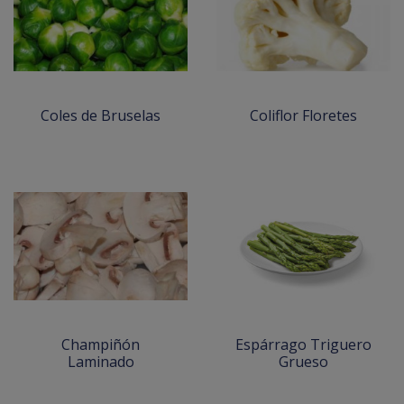
Coles de Bruselas
Coliflor Floretes
Champiñón
Espárrago Triguero
Laminado
Grueso