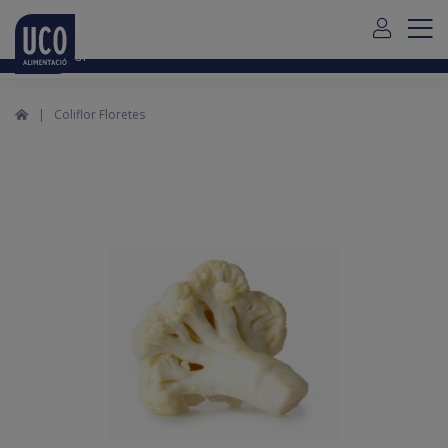
Para envío de pedidos fuera de Mallorca debe contactar con
nosotros
aquí
Español
Coliflor Floretes