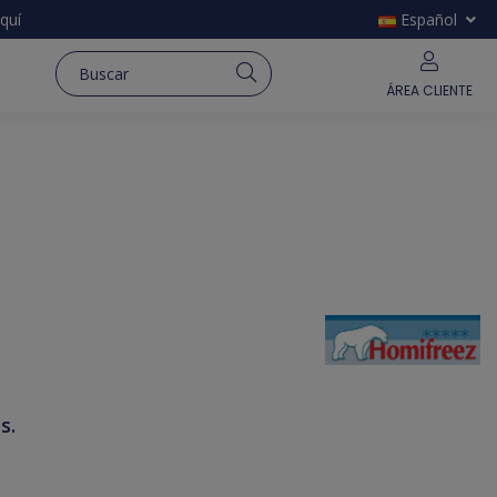
quí
Español
ÁREA CLIENTE
s.