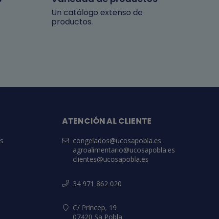
Un catálogo extenso de
productos.
ATENCIÓN AL CLIENTE
es
congelados@ucosapobla.es
agroalimentario@ucosapobla.es
clientes@ucosapobla.es
34 971 862 020
C/ Príncep, 19
07420 Sa Pobla