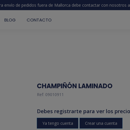
ra envío de pedidos fuera de Mallorca debe contactar con nosotros
a
BLOG
CONTACTO
CHAMPIÑÓN LAMINADO
Ref:
09010911
Debes registrarte para ver los precio
Ya tengo cuenta
Crear una cuenta