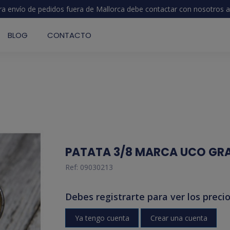
ra envío de pedidos fuera de Mallorca debe contactar con nosotros
a
BLOG
CONTACTO
PATATA 3/8 MARCA UCO GR
Ref:
09030213
Debes registrarte para ver los precio
Ya tengo cuenta
Crear una cuenta