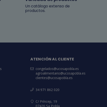
Un catálogo extenso de
productos.
ATENCIÓN AL CLIENTE
es
congelados@ucosapobla.es
agroalimentario@ucosapobla.es
clientes@ucosapobla.es
34 971 862 020
C/ Príncep, 19
07420 Sa Pobla