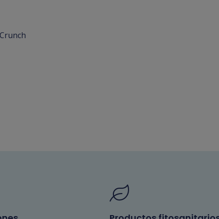
 Crunch
ones
Productos fitosanitario