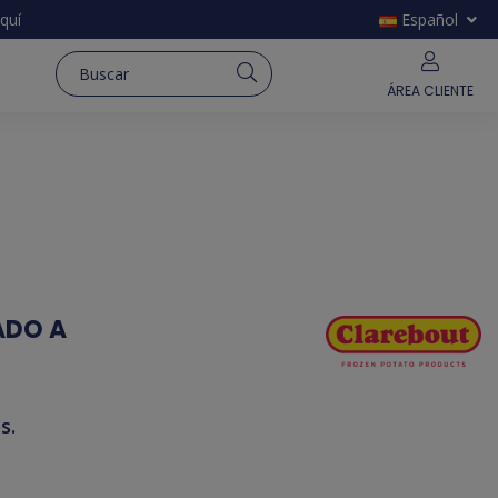
quí
Español
ÁREA CLIENTE
ADO A
s.