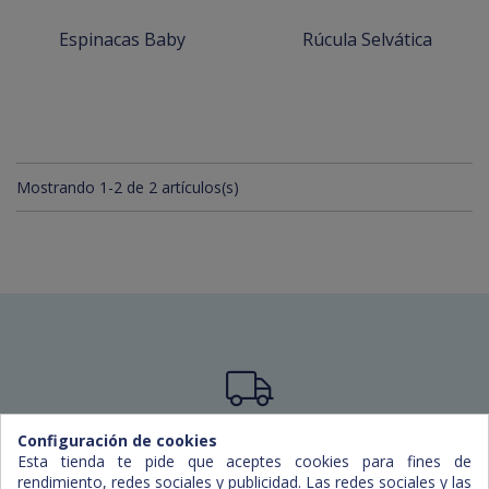
Espinacas Baby
Rúcula Selvática
Mostrando 1-2 de 2 artículos(s)
Capacidad de reparto
Configuración de cookies
Esta tienda te pide que aceptes cookies para fines de
Actualmente trabajamos en Mallorca, Menorca e
rendimiento, redes sociales y publicidad. Las redes sociales y las