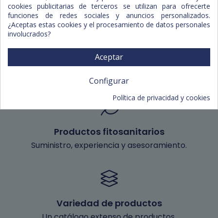
Ibiza.
cookies publicitarias de terceros se utilizan para ofrecerte
funciones de redes sociales y anuncios personalizados.
¿Aceptas estas cookies y el procesamiento de datos personales
involucrados?
Aceptar
Degustaciones
Servicio de degustación de nuestros productos.
Configurar
Política de privacidad y cookies
Productos fitosanitarios
Suministro, experiencia y asesoramiento.
Variedad de productos
Un catálogo extenso de productos.