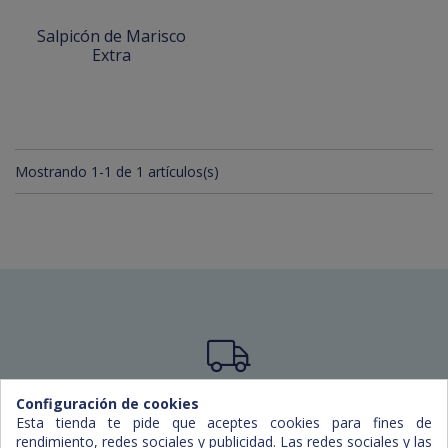
Salpicón de Marisco
Extra
Mostrando 1-1 de 1 artículos(s)
Capacidad de reparto
Configuración de cookies
Esta tienda te pide que aceptes cookies para fines de
Actualmente trabajamos en Mallorca, Menorca e
rendimiento, redes sociales y publicidad. Las redes sociales y las