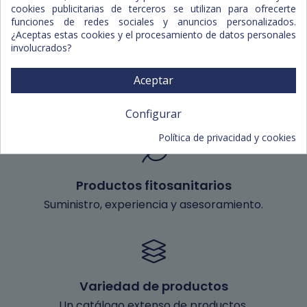
Ibiza.
cookies publicitarias de terceros se utilizan para ofrecerte
funciones de redes sociales y anuncios personalizados.
¿Aceptas estas cookies y el procesamiento de datos personales
involucrados?
Aceptar
Degustaciones
Servicio de degustación de nuestros productos.
Configurar
Política de privacidad y cookies
Productos fitosanitarios
Suministro, experiencia y asesoramiento.
Variedad de productos
Un catálogo extenso de productos.