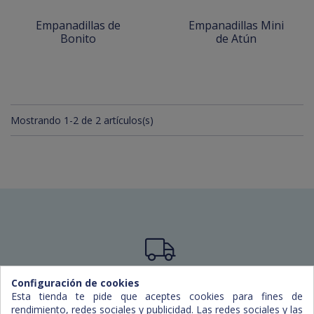
Empanadillas de
Empanadillas Mini
Bonito
de Atún
Mostrando 1-2 de 2 artículos(s)
Capacidad de reparto
Configuración de cookies
Esta tienda te pide que aceptes cookies para fines de
Actualmente trabajamos en Mallorca, Menorca e
rendimiento, redes sociales y publicidad. Las redes sociales y las