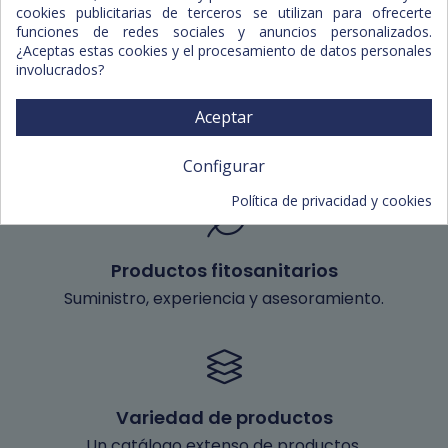
Ibiza.
cookies publicitarias de terceros se utilizan para ofrecerte
funciones de redes sociales y anuncios personalizados.
¿Aceptas estas cookies y el procesamiento de datos personales
involucrados?
Aceptar
Degustaciones
Servicio de degustación de nuestros productos.
Configurar
Política de privacidad y cookies
Productos fitosanitarios
Suministro, experiencia y asesoramiento.
Variedad de productos
Un catálogo extenso de productos.