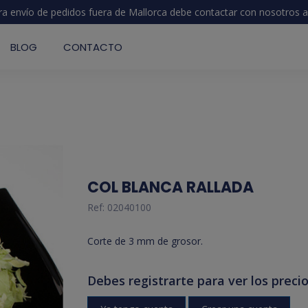
ra envío de pedidos fuera de Mallorca debe contactar con nosotros
a
BLOG
CONTACTO
COL BLANCA RALLADA
Ref:
02040100
Corte de 3 mm de grosor.
Debes registrarte para ver los precio