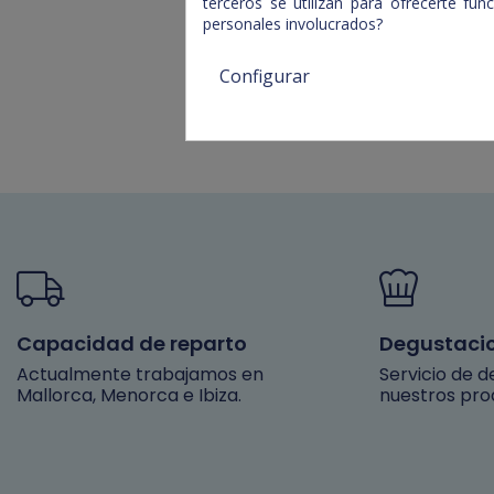
terceros se utilizan para ofrecerte fu
personales involucrados?
Configurar
Capacidad de reparto
Degustaci
Actualmente trabajamos en
Servicio de 
Mallorca, Menorca e Ibiza.
nuestros pro