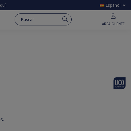
quí
Español
ÁREA CLIENTE
s.