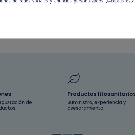
nciones de redes sociales y anuncios personalizados. ¿Aceptas es
ones
Productos fitosanitario
degustación de
Suministro, experiencia y
ductos.
asesoramiento.