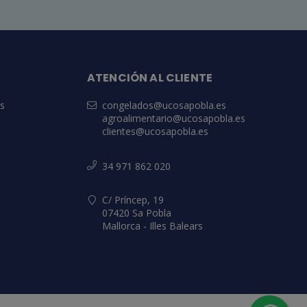
ATENCIÓN AL CLIENTE
es
congelados@ucosapobla.es
agroalimentario@ucosapobla.es
clientes@ucosapobla.es
34 971 862 020
C/ Príncep, 19
07420 Sa Pobla
Mallorca - Illes Balears