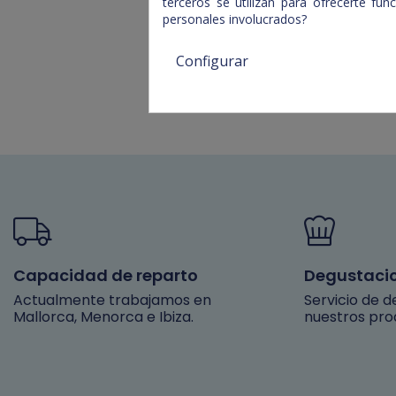
terceros se utilizan para ofrecerte fu
personales involucrados?
Configurar
Capacidad de reparto
Degustaci
Actualmente trabajamos en
Servicio de 
Mallorca, Menorca e Ibiza.
nuestros pro