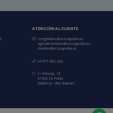
ATENCIÓN AL CLIENTE
es
congelados@ucosapobla.es
agroalimentario@ucosapobla.es
clientes@ucosapobla.es
34 971 862 020
C/ Príncep, 19
07420 Sa Pobla
Mallorca - Illes Balears