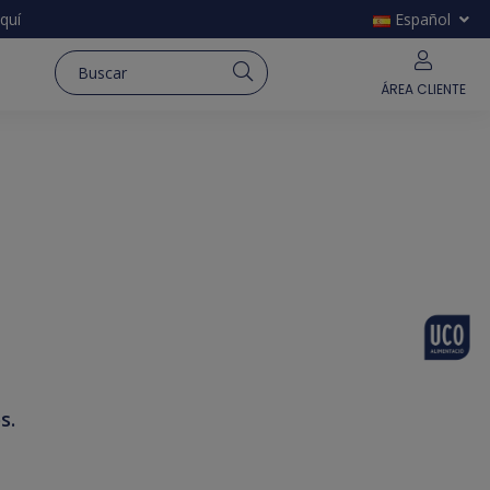
quí
Español
ÁREA CLIENTE
s.