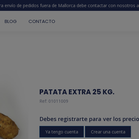
ra envío de pedidos fuera de Mallorca debe contactar con nosotros
a
BLOG
CONTACTO
PATATA EXTRA 25 KG.
Ref:
01011009
Debes registrarte para ver los precio
Ya tengo cuenta
Crear una cuenta