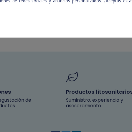
nciones de redes sociales y anuncios personalizados. ¿Aceptas es
ones
Productos fitosanitario
degustación de
Suministro, experiencia y
ductos.
asesoramiento.