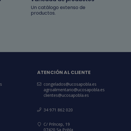
Un catálogo extenso de
productos.
ATENCIÓN AL CLIENTE
es
congelados@ucosapobla.es
agroalimentario@ucosapobla.es
clientes@ucosapobla.es
34 971 862 020
C/ Príncep, 19
07420 Sa Pobla