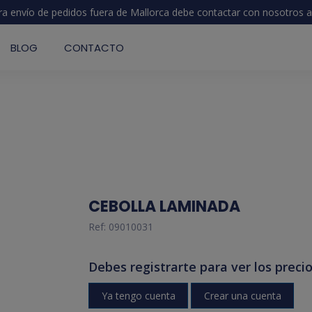
ra envío de pedidos fuera de Mallorca debe contactar con nosotros
a
BLOG
CONTACTO
CEBOLLA LAMINADA
Ref:
09010031
Debes registrarte para ver los precio
Ya tengo cuenta
Crear una cuenta