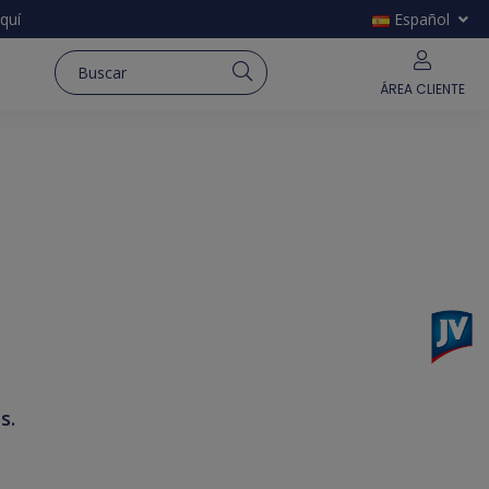
quí
Español
ÁREA CLIENTE
s.