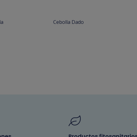
la
Cebolla Dado
ones
Productos fitosanitario