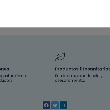
ones
Productos fitosanitario
degustación de
Suministro, experiencia y
ductos.
asesoramiento.