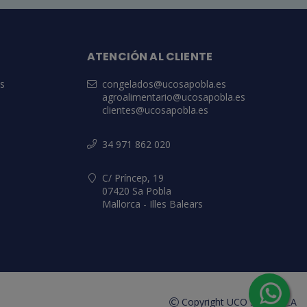
ATENCIÓN AL CLIENTE
es
congelados@ucosapobla.es
agroalimentario@ucosapobla.es
clientes@ucosapobla.es
34 971 862 020
C/ Príncep, 19
07420 Sa Pobla
Mallorca - Illes Balears
Copyright UCO SA POBLA