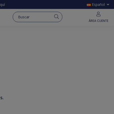
quí
Español
ÁREA CLIENTE
s.